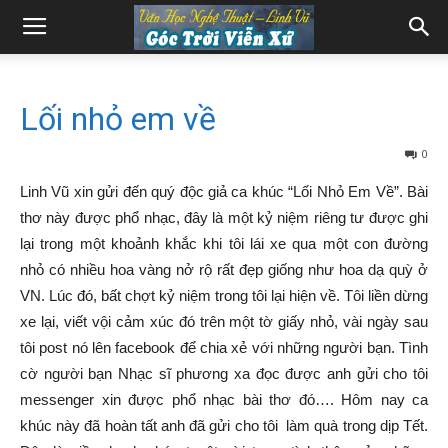
Lối nhỏ em về
0
Linh Vũ xin gửi đến quý độc giả ca khúc “Lối Nhỏ Em Về”. Bài
thơ này được phổ nhạc, đây là một kỷ niệm riêng tư được ghi
lại trong một khoảnh khắc khi tôi lái xe qua một con đường
nhỏ có nhiều hoa vàng nở rộ rất đẹp giống như hoa dạ quỳ ở
VN. Lúc đó, bất chợt kỷ niệm trong tôi lại hiện về. Tôi liền dừng
xe lại, viết vội cảm xúc đó trên một tờ giấy nhỏ, vài ngày sau
tôi post nó lên facebook để chia xẻ với những người bạn. Tình
cờ người bạn Nhạc sĩ phương xa đọc được anh gửi cho tôi
messenger xin được phổ nhạc bài thơ đó…. Hôm nay ca
khúc này đã hoàn tất anh đã gửi cho tôi làm quà trong dịp Tết.