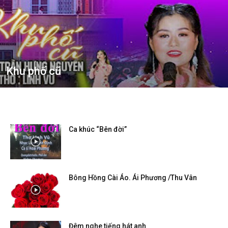
Khu phố cũ
Ca khúc “Bên đời”
Bông Hồng Cài Áo. Ái Phương /Thu Vân
Đêm nghe tiếng hát anh