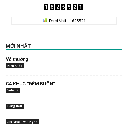
Total Visit : 1625521
MỚI NHẤT
Vô thường
Biên Khảo
CA KHÚC “ĐÊM BUỒN”
Video 2
Bằng Hữu
Âm Nhạc - Văn Nghệ