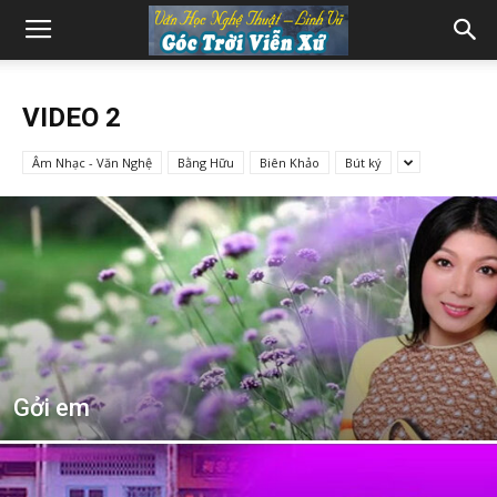
VIDEO 2
Âm Nhạc - Văn Nghệ
Bằng Hữu
Biên Khảo
Bút ký
Gởi em