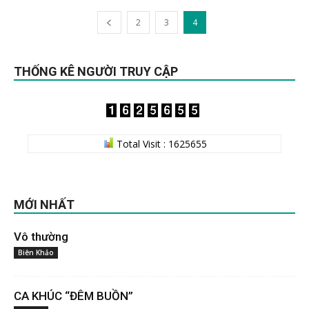
2
3
4
THỐNG KÊ NGƯỜI TRUY CẬP
Total Visit : 1625655
MỚI NHẤT
Vô thường
Biên Khảo
CA KHÚC “ĐÊM BUỒN”